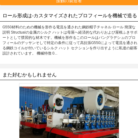
接触の製造者
ロール形成は-カスタマイズされたプロフィールを機械で造る
G550材料のための機械を形作る電流を通された鋼鉄帽子チャネル ロール 簡潔な
説明 Structualの金属のシルク ハットは母屋へ経済的な代わりおよび屋根ふきサポ
ートとして慣習的な材木です。機械を形作るこのロールはバングラデシュのプロ
フィールのデッサンそして特定の条件に従って高抗張G550によって電流を通され
る鋼鉄コイルが付いているシルク ハット セクションを作り出すように私達の顧客
設計されています。 機械特徴 0...
また好むかもしれません