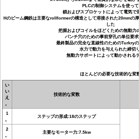
PLCの制御システムを使って
鎖およびスプロケットによって電気で
Hのビーム鋼鉄は主要なrollformerの構造として溶接された20m
した
把握およびコイルをほどくための無動力
パンチ穴のための事前穿孔の単位要求
最終製品の完全な直線性のためのTurkry
水力で動力を与えられた締切
無動力サポートによって動かされる
ほとんどの必要な技術的な変
い
い
技術的な変数
え
。
1
ステップの形成:18のステップ
。
2
主要なモーター力:7.5kw
。