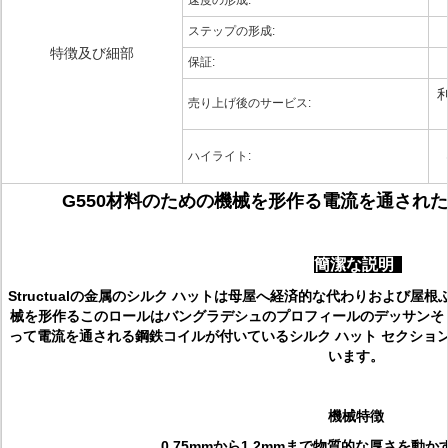
速度の形成:
ステップの形成:
特徴及び細部
保証:
売り上げ後のサービス:
ハイライト:
G550材料のための機械を形作る電流を通され
簡潔な説明
Structualの金属のシルク ハットは母屋へ経済的な代わりおよび
械を形作るこのロールはバングラデシュのプロフィールのデッサンそし
って電流を通される鋼鉄コイルが付いているシルク ハット セクショ
います。
機械特徴
0.75mmから1.2mmまで物質的な厚さを動