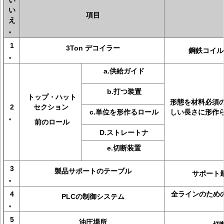
い
い
項目
え
。
1
3Ton デコイラー
鋼鉄コイル
。
a.供給ガイド
b.打つ装置
トップ・ハット
形態を材料必須
2
セクション
c.単位を形作るロール
しい長さに形作
。
前のロール
D.ストレートナ
e.切断装置
3
製品サポートのテーブル
サポート
。
4
全ラインのため
PLCの制御システム
。
5
油圧場所