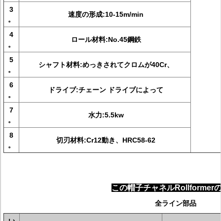
3
速度の形成:10-15m/min
。
4
ロール材料:No.45鋼鉄
。
5
シャフト材料:めっきされてクロムが40Cr、
。
6
ドライブ:チェーン ドライブによって
。
7
水力:5.5kw
。
8
切刃材料:Cr12動き、HRC58-62
。
この帽子チャネルRollforme
全ライン部品