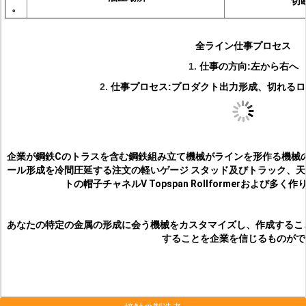
切
。
全ライン仕事プロセス
1.
仕事の方向:左から右へ
2.
仕事プロセス:プロダクト出力形成、切れるロール導
企業が鋼鉄Cのトラスを含む鋼鉄組み立て機械がラインを形作る機械のかC
ール形成を冷間圧延する注文の軽いゲージ スタッド及びトラック、天
トの帽子チャネルV Topspan Rollformerおよび
あなたの特定の金属の形成に会う機械をカスタマイズし、作成すること
することを企業を信じるものがで