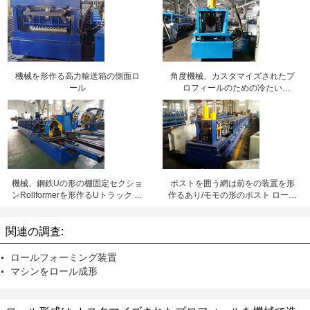
機械を形作る高力輸送箱の側面ロ
角度機械、カスタマイズされたプ
ール
ロフィールのための冷たい
Rollformerを形作る鋼鉄セクション
ロール
機械、鋼鉄Uの形の棚固定セクショ
ポストを囲う網は前をの装置を形
ンRollformerを形作るUトラック ロ
作るあり/モモの形のポスト ロール
ール
冷間圧延します
関連の調査:
ロールフォーミング装置
マシンをロール成形