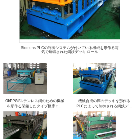
Siemens PLCの制御システムが付いている機械を形作る電
気で運転された鋼鉄デッキ ロール
GI/PPGI/ステンレス鋼のための機械
機械合成の床のデッキを形作る
を形作る閉鎖したタイプ橋床ロー
PLCによって制御される鋼鉄デッ
ル
キ ロールは使用法を広げます