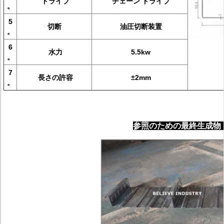
ドライブ
チェーン ドライブ
。
5
切断
油圧切断装置
。
6
水力
5.5kw
。
7
長さの許容
±2mm
。
参照のための最終生成