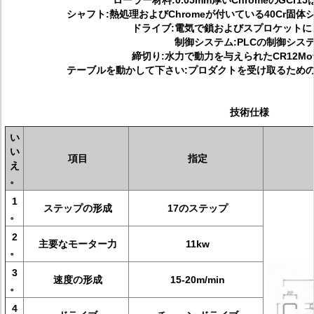
ローラー材料:0.05mm厚いChromeのGCr
シャフト:熱処理およびChromeが付いている40Cr固
ドライブ:電気で鎖およびスプロケットによ
制御システム:PLCの制御シス
締切り:水力で動力を与えられたCR12M
テーブルを動かして下さい:プロダクトを受け取るため
技術仕様
い
い
項目
指定
え
。
1
ステップの形成
17のステップ
。
2
主要なモーター力
11kw
。
3
速度の形成
15-20m/min
。
4