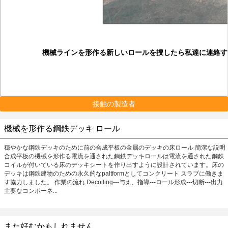
機械ラインを形作る新しいロールを捜したら私達に連絡す
接触の製造者
機械を形作る鋼鉄デッキ ロール
穏やかな鋼鉄デッキのために前の合成平板の金属のデッキの床ロール 簡潔な説明
合成平板の機械を形作る電流を通された鋼鉄デッキロールは電流を通された鋼鉄
コイルが付いている床のデッキシートを作り出すように設計されています。床の
デッキは鋼鉄建物のための永久的なpaltformとしてコンクリート スラブに働きま
す協力しました。 作業の流れ Decoiling---与え、指導---ロール形成---切断---出力
主要なコンポーネ...
また好むかもしれません