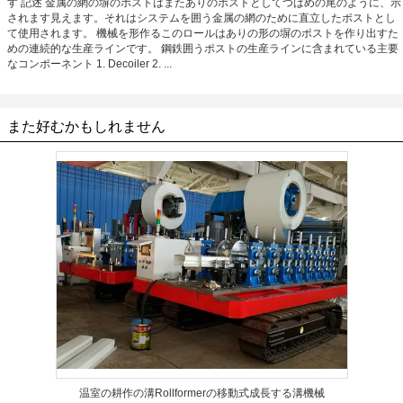
す 記述 金属の網の塀のポストはまたありのポストとしてつばめの尾のように、示
されます見えます。それはシステムを囲う金属の網のために直立したポストとし
て使用されます。 機械を形作るこのロールはありの形の塀のポストを作り出すた
めの連続的な生産ラインです。 鋼鉄囲うポストの生産ラインに含まれている主要
なコンポーネント 1. Decoiler 2. ...
また好むかもしれません
温室の耕作の溝Rollformerの移動式成長する溝機械