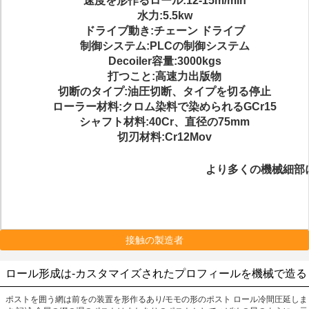
速度を形作るロール:12-15m/min
水力:5.5kw
ドライブ動き:チェーン ドライブ
制御システム:PLCの制御システム
Decoiler容量:3000kgs
打つこと:高速力出版物
切断のタイプ:油圧切断、タイプを切る停止
ローラー材料:クロム染料で染められるGCr15
シャフト材料:40Cr、直径の75mm
切刃材料:Cr12Mov
より多くの機械細部
接触の製造者
ロール形成は-カスタマイズされたプロフィールを機械で造る
ポストを囲う網は前をの装置を形作るあり/モモの形のポスト ロール冷間圧延しま