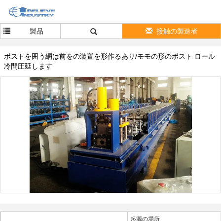
製品
接触の製造者
ポストを囲う網は前をの装置を形作るあり/モモの形のポスト ロール
冷間圧延します
起源の場所