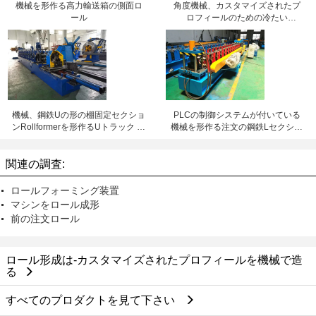
機械を形作る高力輸送箱の側面ロ
角度機械、カスタマイズされたプ
ール
ロフィールのための冷たい
Rollformerを形作る鋼鉄セクション
ロール
機械、鋼鉄Uの形の棚固定セクショ
PLCの制御システムが付いている
ンRollformerを形作るUトラック ロ
機械を形作る注文の鋼鉄Lセクショ
ール
ン ロール
関連の調査:
ロールフォーミング装置
マシンをロール成形
前の注文ロール
ロール形成は-カスタマイズされたプロフィールを機械で造
る
すべてのプロダクトを見て下さい