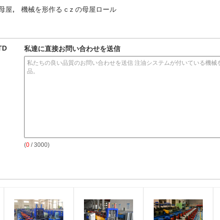
,
の母屋
機械を形作る c z の母屋ロール
TD
私達に直接お問い合わせを送信
(
0
/ 3000)