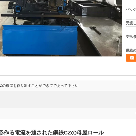
パッケ
受渡し
支払条
供給の
てZの母屋を作り出すことができてであって下さい
形作る電流を通された鋼鉄CZの母屋ロール