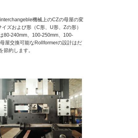
erchangeble機械上のCZの母屋の変
サイズおよび形（C形、U形、Zの形）
0mm、100-250mm、100-
交換可能なRollformerの設計はだ
を節約します。