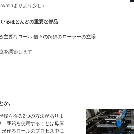
m/minよりより少し）
ているほとんどの重要な部品
作る主要なロール;個々の鋳鉄のローラーの立場
単位を調節します
とか。
母屋を得る2つの方法がありま
り、亜鉛を使用することは母屋
。形作るロールのプロセス中に