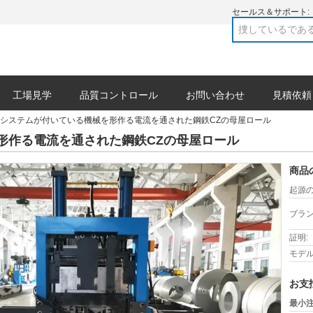
セールス＆サポート:
工場見学
品質コントロール
お問い合わせ
見積依頼
システムが付いている機械を形作る電流を通された鋼鉄CZの母屋ロール
形作る電流を通された鋼鉄CZの母屋ロール
商品
起源の
ブラン
証明:
モデル
お支
最小注