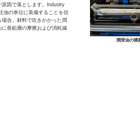
で落とします。Industry
に注油の単位に装備することを信
る場合、材料で吹きかかった潤
めに亜鉛層の摩擦および消耗減
潤滑油の噴