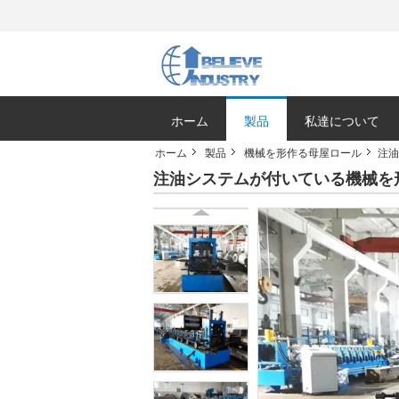
ホーム
製品
私達について
ホーム
製品
機械を形作る母屋ロール
注油
注油システムが付いている機械を