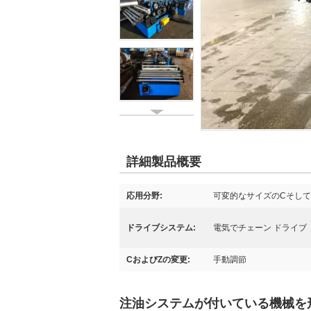
詳細製品概要
応用分野:
可変的なサイズのCそし
ドライブシステム:
電気でチェーン ドライブ
CおよびZの変更:
手動調節
注油システムが付いている機械を