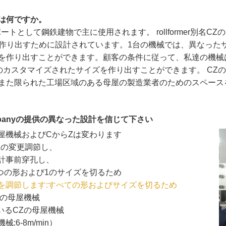
変更は何ですか。
して鋼鉄建物で主に使用されます。 rollformer別名CZのint
を作り出すために設計されています。1台の機械では、異なった
り出すことができます。顧客の条件に従って、私達の機械は80-24
び他のカスタマイズされたサイズを作り出すことができます。 CZの母屋
また限られた工場区域のある母屋の製造業者のためのスペース
y Companyの提供の異なった設計を信じて下さい
屋機械およびCからZは変わります
Zの変更調節し、
計事前穿孔し、
1つの形および1のサイズを切るため
を調節します:すべての形およびサイズを切るため
Zの母屋機械
いるCZの母屋機械
6-8m/min）