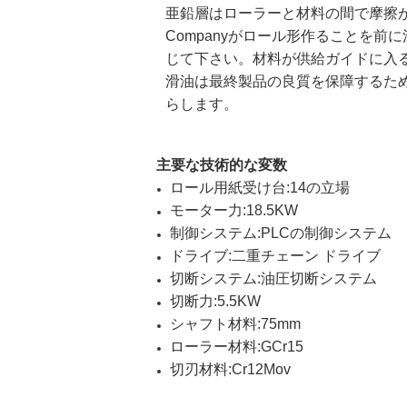
亜鉛層はローラーと材料の間で摩擦が原因
Companyがロール形作ることを前
じて下さい。材料が供給ガイドに入
滑油は最終製品の良質を保障するた
らします。
主要な技術的な変数
ロール用紙受け台:14の立場
モーター力:18.5KW
制御システム:PLCの制御システム
ドライブ:二重チェーン ドライブ
切断システム:油圧切断システム
切断力:5.5KW
シャフト材料:75mm
ローラー材料:GCr15
切刃材料:Cr12Mov