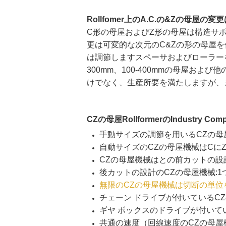
Rollfomer上のA.C.の&Zの母屋の
C形の母屋およびZ形の母屋は構造サポートと
更は可変的な次元のC&Zの形の母屋
は調節しますスペーサおよびローラーを作
300mm、100-400mmの母屋およ
けでなく、生産所要を満たしますが、
CZの母屋RollformerのIndustr
手動サイズの調節を用いるCZの母
自動サイズのCZの母屋機械はCに
CZの母屋機械はとの前カットの設
後カットの設計のCZの母屋機械:
無限のCZの母屋機械は切断の単位
チェーン ドライブが付いているC
ギヤ ボックスのドライブが付いて
共通の速度（回線速度のCZの母屋機械: