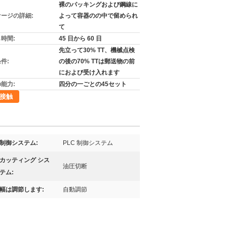
裸のパッキングおよび鋼線に
ージの詳細:
よって容器のの中で留められ
て
時間:
45 日から 60 日
先立って30% TT、機械点検
件:
の後の70% TTは郵送物の前
におよび受け入れます
能力:
四分の一ごとの45セット
接触
制御システム:
PLC 制御システム
カッティング シス
油圧切断
テム:
幅は調節します:
自動調節