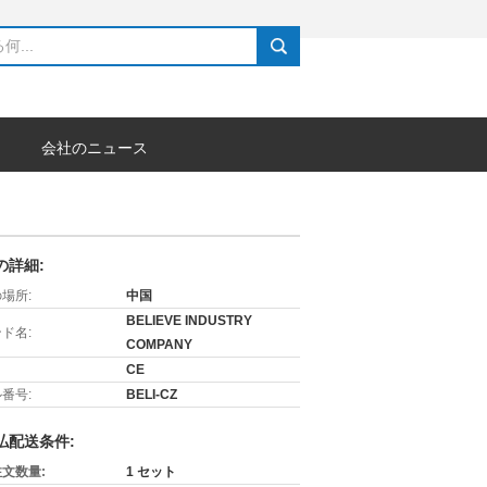
search
会社のニュース
の詳細:
場所:
中国
BELIEVE INDUSTRY
ド名:
COMPANY
CE
番号:
BELI-CZ
払配送条件:
文数量:
1 セット