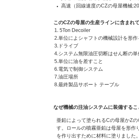
高速（回線速度のCZの母屋機械:20
このCZの母屋の生産ラインに含まれ
1. 5Ton Decoiler
2.単位によシャフトの機械設計を形
3.ドライブ
4.システム無限油圧切断はせん断の
5.単位に油を差すこと
6.電気で制御システム
7.油圧場所
8.最終製品サポート テーブル
なぜ機械の注油システムに装備するこ
亜鉛によって塗られるCの母屋かZの
す。ロールの噴霧亜鉛は母屋を形作
を作り出すために材料に塗りました