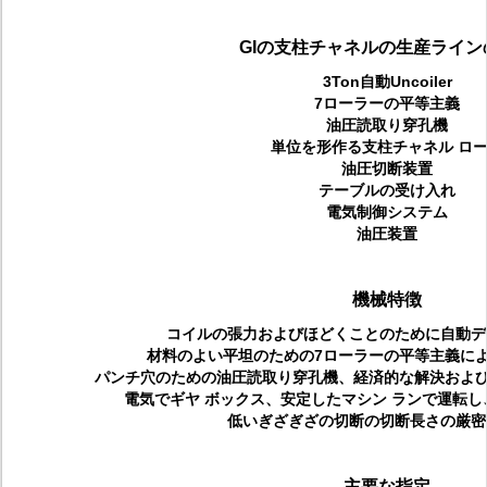
GIの支柱チャネルの生産ライン
3Ton自動Uncoiler
7ローラーの平等主義
油圧読取り穿孔機
単位を形作る支柱チャネル ロ
油圧切断装置
テーブルの受け入れ
電気制御システム
油圧装置
機械特徴
コイルの張力およびほどくことのために自動デ
材料のよい平坦のための7ローラーの平等主義に
パンチ穴のための油圧読取り穿孔機、経済的な解決および3-
電気でギヤ ボックス、安定したマシン ランで運転
低いぎざぎざの切断の切断長さの厳密
主要な指定