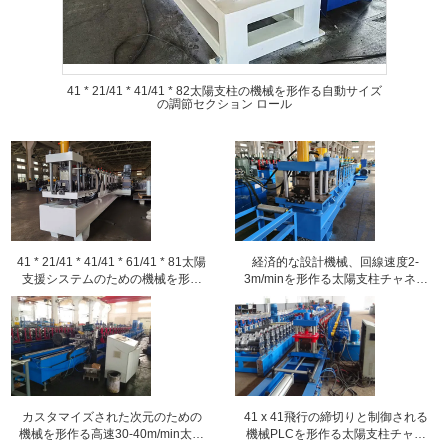
41 * 21/41 * 41/41 * 82太陽支柱の機械を形作る自動サイズ
の調節セクション ロール
41 * 21/41 * 41/41 * 61/41 * 81太陽
経済的な設計機械、回線速度2-
支援システムのための機械を形作
3m/minを形作る太陽支柱チャネル
る太陽支柱チャネル ロール
ロール
カスタマイズされた次元のための
41 x 41飛行の締切りと制御される
機械を形作る高速30-40m/min太陽
機械PLCを形作る太陽支柱チャネ