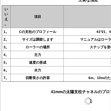
い
い
項目
え
。
1。
Cの支柱のプロフィール
41*21、4
2。
サイズは調節します
マニュアルはロー
3。
ローラーの場所
ステップを形
4。
主力
5。
速度の形成
6。
水力
7。
切断長さの許容
6m、10mの
41mmの太陽支柱チャネルのプロ