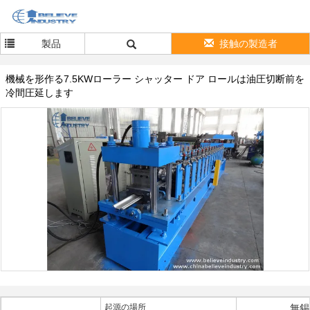
製品
接触の製造者
機械を形作る7.5KWローラー シャッター ドア ロールは油圧切断前を
冷間圧延します
起源の場所
無錫