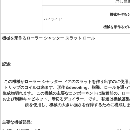
外に整
機械を作るシ
ハイライト:
機械を形作るガレ
機械を形作るローラー シャッター スラット ロール
記述:
この機械がローラー シャッター ドアのスラットを作り出すのに使用
トリップのコイルは来ます、形作るdecoiling、指導、ロールを通
生成物切れます。 この機械の主要なコンポーネントは装置前の、ロ
および制御キャビネット、等切るデコイラー、です。 私達は機械基
鉄を使用し、機械の大きい強さを保障するために構成し
主要な機械部品: