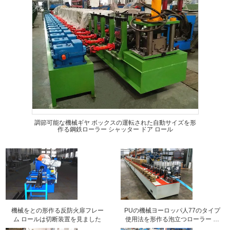
調節可能な機械ギヤ ボックスの運転された自動サイズを形
作る鋼鉄ローラー シャッター ドア ロール
機械をとの形作る反防火扉フレー
PUの機械ヨーロッパ人77のタイプ
ム ロールは切断装置を見ました
使用法を形作る泡立つローラー シ
ャッター ドア ロール