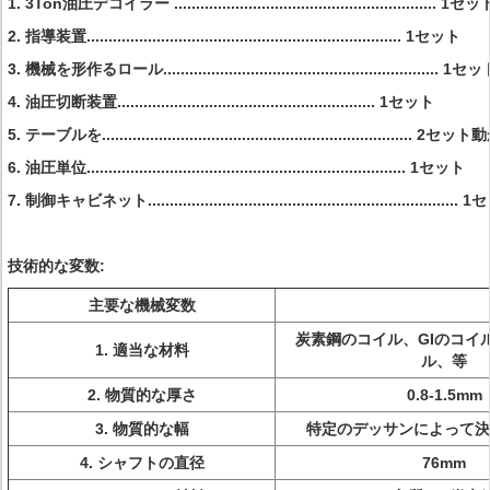
1.
3Ton油圧デコイラー ............................................................ 1セッ
2.
指導装置........................................................................ 1セット
3.
機械を形作るロール............................................................... 1セ
4.
油圧切断装置........................................................... 1セット
5.
テーブルを....................................................................
6.
油圧単位......................................................................... 1セット
7.
制御キャビネット.......................................................................
技術的な変数:
主要な機械変数
炭素鋼のコイル、GIのコイル
1.
適当な材料
ル、等
2.
物質的な厚さ
0.8-1.5mm
3.
物質的な幅
特定のデッサンによって決
4.
シャフトの直径
76mm