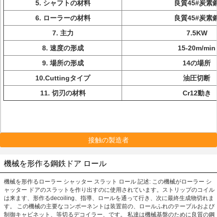
5.
シャフトの材料
良質45#炭素
6.
ローラーの材料
良質45#炭素
7.
主力
7.5KW
8.
速度の形成
15-20m/min
9.
場所の形成
14の場所
10.Cuttingタイプ
油圧切断
11.
切刃の材料
Cr12動き
接触の製造者
機械を形作る鋼鉄ドア ロール
機械を形作るローラー シャッター スラット ロール 記述: この機械がローラー シ
ャッター ドアのスラットを作り出すのに使用されています。ストリップのコイル
は来ます、形作るdecoiling、指導、ロールを通って行き、次に最終生成物切れま
す。 この機械の主要なコンポーネントは装置前の、ロールふれのテーブルおよび
制御キャビネット、等切るデコイラー、です。 私達は機械基盤のために良質の鋼