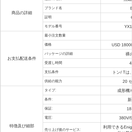
ブランド名
B
商品の詳細
証明
モデル番号
YX1
最小注文数量
価格
USD 18000
パッケージの詳細
裸
お支払配送条件
受渡し時間
支払条件
トン/ Tは
供給の能力
20
タイプ:
成形機
条件:
新
保証:
1
電圧:
380V/
特徴及び細部
利用できるEnig
売り上げ後のサービス: