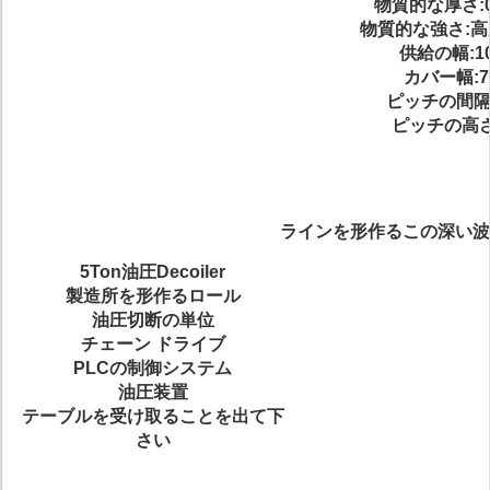
物質的な厚さ:0.
物質的な強さ:高
供給の幅:1
カバー幅:7
ピッチの間隔:
ピッチの高さ
ラインを形作るこの深い波
5Ton油圧Decoiler
製造所を形作るロール
油圧切断の単位
チェーン ドライブ
PLCの制御システム
油圧装置
テーブルを受け取ることを出て下
さい