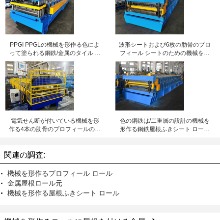
PPGI PPGLの機械を形作る色によ
波形シートおよび6枚の肋骨のプロ
って塗られる鋼鉄/金属のタイル ロ
フィール シートのための機械を形
ール
作る二重層の金属の屋根ふきシー
ト ロール
電気せん断が付いている機械を形
色の鋼鉄は/二重層の設計の機械を
作る4本の肋骨のプロフィールの金
形作る鋼鉄屋根ふきシート ロール
属の屋根ふきシート ロール
に電流を通しました
関連の調査:
機械を形作るプロフィール ロール
金属屋根ロール元
機械を形作る屋根ふきシート ロール