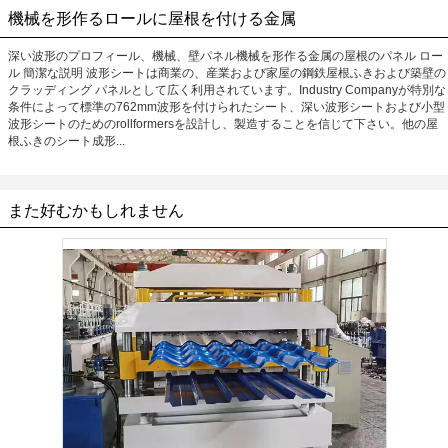
機械を形作るロールに屋根を付ける金属
深い波形のプロフィール、機械、壁パネル機械を形作る金属の屋根のパネル ロー
ル 簡潔な説明 波形シートは商業の、産業および家屋の鋼鉄屋根ふきおよび築壁の
クラッディング パネルとして広く利用されています。Industry Companyが特別な
条件によって標準の762mm波形を付けられたシート、深い波形シートおよび小型
波形シートのためのrollformersを設計し、製造することを信じて下さい。他の屋
根ふきのシート成形...
また好むかもしれません