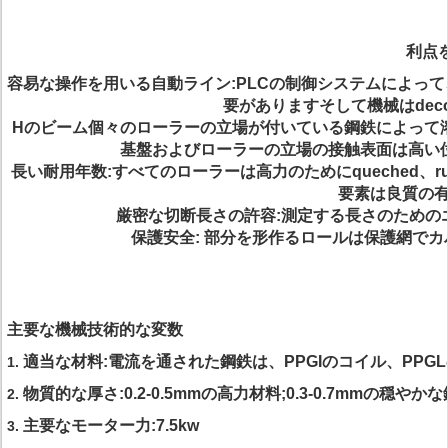
利点
容易な操作を用いる自動ライン:
PLCの制御システム
によって
要がありますそして機械はdec
Hのビーム個々のローラーの立場が付いている鋼鉄によって
基盤およびローラーの立場の接触表面は高い
長い耐用年数:すべてのローラーは高力のためにqueched、
要素は良質の
厳密な切断長さの許容:測定する長さのためのエ
保護安全:
部分を形作るロールは保護網でカ
主要な機械技術的な変数
適当な材料:電流を通された鋼鉄は、PPGIのコイル、PPG
1.
物質的な厚さ:0.2-0.5mmの高力材料;0.3-0.7mmの穏やか
2.
主要なモーター力:7.5kw
3.